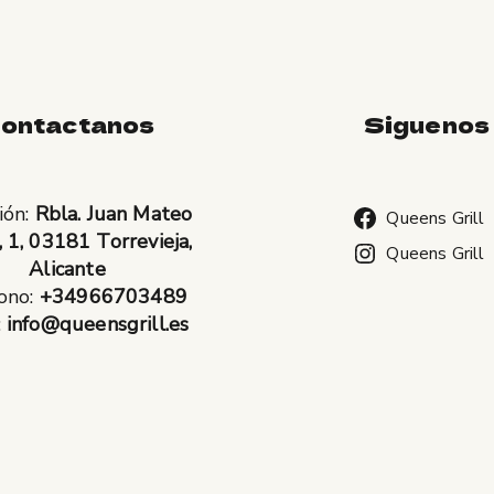
ontactanos
Siguenos
ión:
Rbla. Juan Mateo
Queens Grill
, 1, 03181 Torrevieja,
Queens Grill
Alicante
ono:
+34966703489
:
info@queensgrill.es