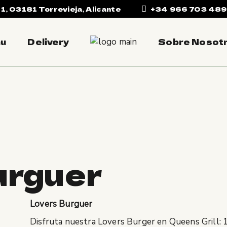
 1, 03181 Torrevieja, Alicante
+34 966 703 489
u
Delivery
Sobre Nosot
urguer
Lovers Burguer
Disfruta nuestra Lovers Burger en Queens Grill: